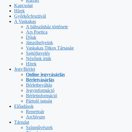
Karrier
Kapcsolat
Hírek
Győrkőcfesztivál
A Vaskakas
A bábszínház története
Ars Poetica
Díjak
Játszóhelyeink
Vaskakas Titkos Társaság
Sajtófigyelés
Nézőink írták
Hírek
Jegy/Bérlet
Online jegyvásárlás
Bérletvásárlás
Bérletbeváltás
Jegyinformáció
Bérletinformáció
Pártoló tagság
Előadások
Repertoár
Archívum
Társulat
Színművészek