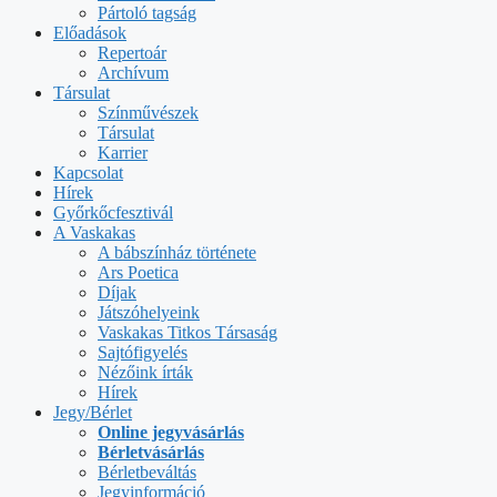
Pártoló tagság
Előadások
Repertoár
Archívum
Társulat
Színművészek
Társulat
Karrier
Kapcsolat
Hírek
Győrkőcfesztivál
A Vaskakas
A bábszínház története
Ars Poetica
Díjak
Játszóhelyeink
Vaskakas Titkos Társaság
Sajtófigyelés
Nézőink írták
Hírek
Jegy/Bérlet
Online jegyvásárlás
Bérletvásárlás
Bérletbeváltás
Jegyinformáció