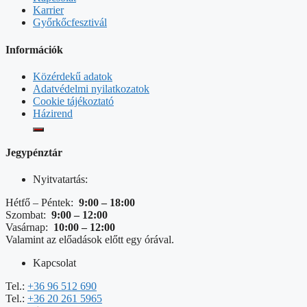
Karrier
Győrkőcfesztivál
Információk
Közérdekű adatok
Adatvédelmi nyilatkozatok
Cookie tájékoztató
Házirend
Jegypénztár
Nyitvatartás:
Hétfő – Péntek:
9:00 – 18:00
Szombat:
9:00 – 12:00
Vasárnap:
10:00 – 12:00
Valamint az előadások előtt egy órával.
Kapcsolat
Tel.:
+36 96 512 690
Tel.:
+36 20 261 5965