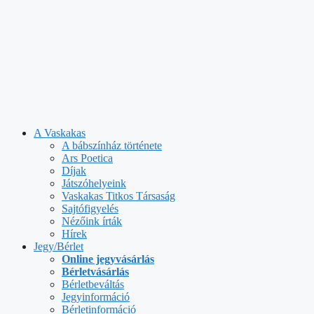
A Vaskakas
A bábszínház története
Ars Poetica
Díjak
Játszóhelyeink
Vaskakas Titkos Társaság
Sajtófigyelés
Nézőink írták
Hírek
Jegy/Bérlet
Online jegyvásárlás
Bérletvásárlás
Bérletbeváltás
Jegyinformáció
Bérletinformáció