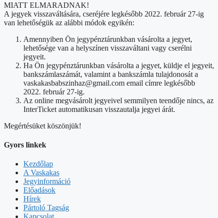
MIATT ELMARADNAK!
A jegyek visszaváltására, cseréjére legkésőbb 2022. február 27-ig
van lehetőségük az alábbi módok egyikén:
Amennyiben Ön jegypénztárunkban vásárolta a jegyet,
lehetősége van a helyszínen visszaváltani vagy cserélni
jegyeit.
Ha Ön jegypénztárunkban vásárolta a jegyet, küldje el jegyeit,
bankszámlaszámát, valamint a bankszámla tulajdonosát a
vaskakasbabszinhaz@gmail.com email címre legkésőbb
2022. február 27-ig.
Az online megvásárolt jegyeivel semmilyen teendője nincs, az
InterTicket automatikusan visszautalja jegyei árát.
Megértésüket köszönjük!
Gyors linkek
Kezdőlap
A Vaskakas
Jegyinformáció
Előadások
Hírek
Pártoló Tagság
Kapcsolat