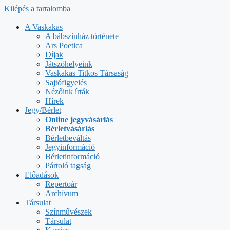
Kilépés a tartalomba
A Vaskakas
A bábszínház története
Ars Poetica
Díjak
Játszóhelyeink
Vaskakas Titkos Társaság
Sajtófigyelés
Nézőink írták
Hírek
Jegy/Bérlet
Online jegyvásárlás
Bérletvásárlás
Bérletbeváltás
Jegyinformáció
Bérletinformáció
Pártoló tagság
Előadások
Repertoár
Archívum
Társulat
Színművészek
Társulat