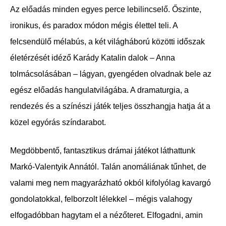
Az előadás minden egyes perce lebilincselő. Őszinte,
ironikus, és paradox módon mégis élettel teli. A
felcsendülő mélabús, a két világháború közötti időszak
életérzését idéző Karády Katalin dalok – Anna
tolmácsolásában – lágyan, gyengéden olvadnak bele az
egész előadás hangulatvilágába. A dramaturgia, a
rendezés és a színészi játék teljes összhangja hatja át a
közel egyórás színdarabot.
Megdöbbentő, fantasztikus drámai játékot láthattunk
Markó-Valentyik Annától. Talán anomáliának tűnhet, de
valami meg nem magyarázható okból kifolyólag kavargó
gondolatokkal, felborzolt lélekkel – mégis valahogy
elfogadóbban hagytam el a nézőteret. Elfogadni, amin