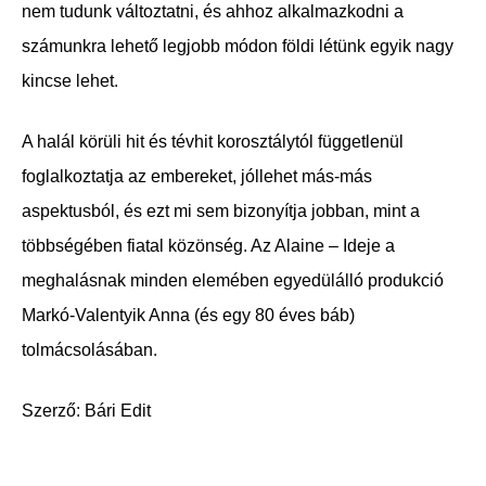
nem tudunk változtatni, és ahhoz alkalmazkodni a
számunkra lehető legjobb módon földi létünk egyik nagy
kincse lehet.
A halál körüli hit és tévhit korosztálytól függetlenül
foglalkoztatja az embereket, jóllehet más-más
aspektusból, és ezt mi sem bizonyítja jobban, mint a
többségében fiatal közönség. Az Alaine – Ideje a
meghalásnak minden elemében egyedülálló produkció
Markó-Valentyik Anna (és egy 80 éves báb)
tolmácsolásában.
Szerző: Bári Edit