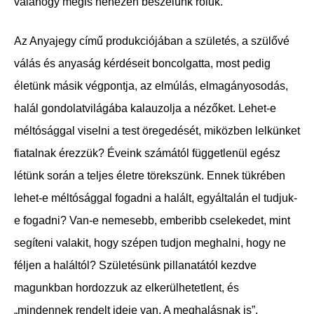
valahogy mégis nehezen beszélünk róluk.
Az Anyajegy című produkciójában a születés, a szülővé
válás és anyaság kérdéseit boncolgatta, most pedig
életünk másik végpontja, az elmúlás, elmagányosodás,
halál gondolatvilágába kalauzolja a nézőket. Lehet-e
méltósággal viselni a test öregedését, miközben lelkünket
fiatalnak érezzük? Éveink számától függetlenül egész
létünk során a teljes életre törekszünk. Ennek tükrében
lehet-e méltósággal fogadni a halált, egyáltalán el tudjuk-
e fogadni? Van-e nemesebb, emberibb cselekedet, mint
segíteni valakit, hogy szépen tudjon meghalni, hogy ne
féljen a haláltól? Születésünk pillanatától kezdve
magunkban hordozzuk az elkerülhetetlent, és
„mindennek rendelt ideje van. A meghalásnak is”.