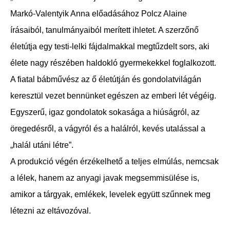
Markó-Valentyik Anna előadásához Polcz Alaine
írásaiból, tanulmányaiból merített ihletet. A szerzőnő
életútja egy testi-lelki fájdalmakkal megtűzdelt sors, aki
élete nagy részében haldokló gyermekekkel foglalkozott.
A fiatal bábművész az ő életútján és gondolatvilágán
keresztül vezet bennünket egészen az emberi lét végéig.
Egyszerű, igaz gondolatok sokasága a hiúságról, az
öregedésről, a vágyról és a halálról, kevés utalással a
„halál utáni létre”.
A produkció végén érzékelhető a teljes elmúlás, nemcsak
a lélek, hanem az anyagi javak megsemmisülése is,
amikor a tárgyak, emlékek, levelek együtt szűnnek meg
létezni az eltávozóval.