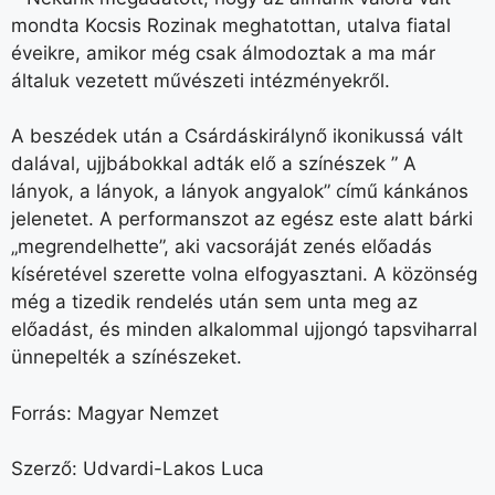
mondta Kocsis Rozinak meghatottan, utalva fiatal
éveikre, amikor még csak álmodoztak a ma már
általuk vezetett művészeti intézményekről.
A beszédek után a Csárdáskirálynő ikonikussá vált
dalával, ujjbábokkal adták elő a színészek ” A
lányok, a lányok, a lányok angyalok” című kánkános
jelenetet. A performanszot az egész este alatt bárki
„megrendelhette”, aki vacsoráját zenés előadás
kíséretével szerette volna elfogyasztani. A közönség
még a tizedik rendelés után sem unta meg az
előadást, és minden alkalommal ujjongó tapsviharral
ünnepelték a színészeket.
Forrás: Magyar Nemzet
Szerző: Udvardi-Lakos Luca