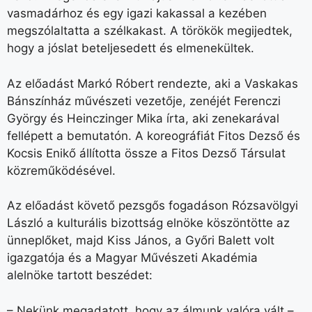
vasmadárhoz és egy igazi kakassal a kezében
megszólaltatta a szélkakast. A törökök megijedtek,
hogy a jóslat beteljesedett és elmenekültek.
Az előadást Markó Róbert rendezte, aki a Vaskakas
Bánszínház művészeti vezetője, zenéjét Ferenczi
György és Heinczinger Mika írta, aki zenekarával
fellépett a bemutatón. A koreográfiát Fitos Dezső és
Kocsis Enikő állította össze a Fitos Dezső Társulat
közreműködésével.
Az előadást követő pezsgős fogadáson Rózsavölgyi
László a kulturális bizottság elnöke köszöntötte az
ünneplőket, majd Kiss János, a Győri Balett volt
igazgatója és a Magyar Művészeti Akadémia
alelnöke tartott beszédet:
– Nekünk megadatott, hogy az álmunk valóra vált –