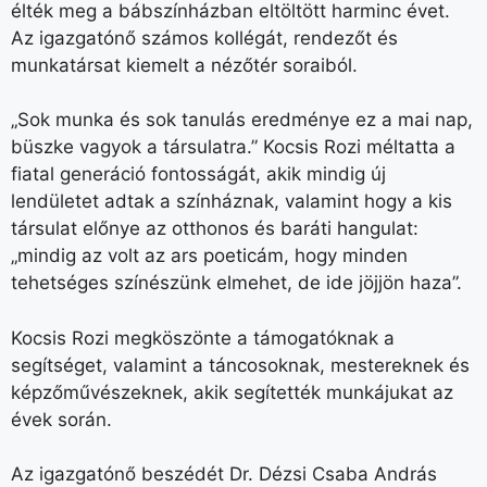
élték meg a bábszínházban eltöltött harminc évet.
Az igazgatónő számos kollégát, rendezőt és
munkatársat kiemelt a nézőtér soraiból.
„Sok munka és sok tanulás eredménye ez a mai nap,
büszke vagyok a társulatra.” Kocsis Rozi méltatta a
fiatal generáció fontosságát, akik mindig új
lendületet adtak a színháznak, valamint hogy a kis
társulat előnye az otthonos és baráti hangulat:
„mindig az volt az ars poeticám, hogy minden
tehetséges színészünk elmehet, de ide jöjjön haza”.
Kocsis Rozi megköszönte a támogatóknak a
segítséget, valamint a táncosoknak, mestereknek és
képzőművészeknek, akik segítették munkájukat az
évek során.
Az igazgatónő beszédét Dr. Dézsi Csaba András