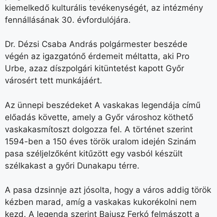
kiemelkedő kulturális tevékenységét, az intézmény
fennállásának 30. évfordulójára.
Dr. Dézsi Csaba András polgármester beszéde
végén az igazgatónő érdemeit méltatta, aki Pro
Urbe, azaz díszpolgári kitüntetést kapott Győr
városért tett munkájáért.
Az ünnepi beszédeket A vaskakas legendája című
előadás követte, amely a Győr városhoz köthető
vaskakasmítoszt dolgozza fel. A történet szerint
1594-ben a 150 éves török uralom idején Szinám
pasa széljelzőként kitűzött egy vasból készült
szélkakast a győri Dunakapu térre.
A pasa dzsinnje azt jósolta, hogy a város addig török
kézben marad, amíg a vaskakas kukorékolni nem
kezd. A legenda szerint Bajusz Ferkó felmászott a