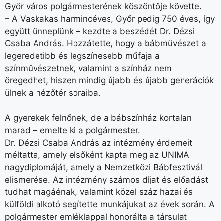
Győr város polgármesterének köszöntője követte.
– A Vaskakas harmincéves, Győr pedig 750 éves, így
együtt ünneplünk – kezdte a beszédét Dr. Dézsi
Csaba András. Hozzátette, hogy a bábművészet a
legeredetibb és legszínesebb műfaja a
színművészetnek, valamint a színház nem
öregedhet, hiszen mindig újabb és újabb generációk
ülnek a nézőtér soraiba.
A gyerekek felnőnek, de a bábszínház kortalan
marad – emelte ki a polgármester.
Dr. Dézsi Csaba András az intézmény érdemeit
méltatta, amely elsőként kapta meg az UNIMA
nagydiplomáját, amely a Nemzetközi Bábfesztivál
elismerése. Az intézmény számos díjat és előadást
tudhat magáénak, valamint közel száz hazai és
külföldi alkotó segítette munkájukat az évek során. A
polgármester emléklappal honorálta a társulat