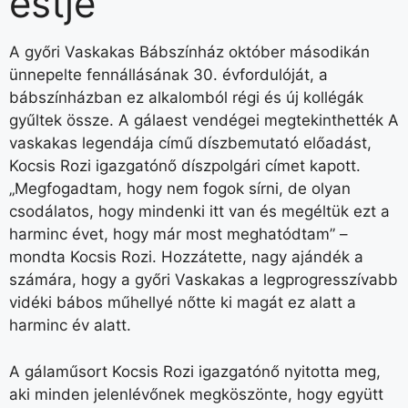
estje
A győri Vaskakas Bábszínház október másodikán
ünnepelte fennállásának 30. évfordulóját, a
bábszínházban ez alkalomból régi és új kollégák
gyűltek össze. A gálaest vendégei megtekinthették A
vaskakas legendája című díszbemutató előadást,
Kocsis Rozi igazgatónő díszpolgári címet kapott.
„Megfogadtam, hogy nem fogok sírni, de olyan
csodálatos, hogy mindenki itt van és megéltük ezt a
harminc évet, hogy már most meghatódtam” –
mondta Kocsis Rozi. Hozzátette, nagy ajándék a
számára, hogy a győri Vaskakas a legprogresszívabb
vidéki bábos műhellyé nőtte ki magát ez alatt a
harminc év alatt.
A gálaműsort Kocsis Rozi igazgatónő nyitotta meg,
aki minden jelenlévőnek megköszönte, hogy együtt