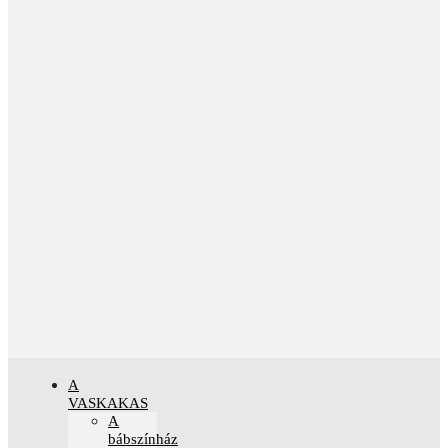
A
VASKAKAS
A
bábszínház