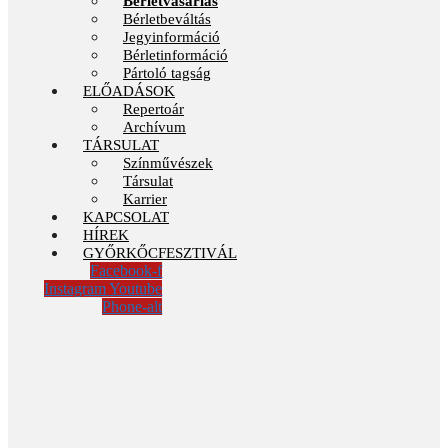
Bérletvásárlás
Bérletbeváltás
Jegyinformáció
Bérletinformáció
Pártoló tagság
ELŐADÁSOK
Repertoár
Archívum
TÁRSULAT
Színművészek
Társulat
Karrier
KAPCSOLAT
HÍREK
GYŐRKŐCFESZTIVÁL
Facebook-f
Instagram
Youtube
Phone-alt