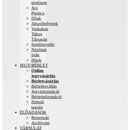
története
Ars
Poetica
Díjak
Játszóhelyeink
Vaskakas
Titkos
Társaság
Sajtófigyelés
Nézőink
írták
Hírek
JEGY/BÉRLET
Online
jegyvásárlás
Bérletvásárlás
Bérletbeváltás
Jegyinformáció
Bérletinformáció
Pártoló
tagság
ELŐADÁSOK
Repertoár
Archívum
TÁRSULAT