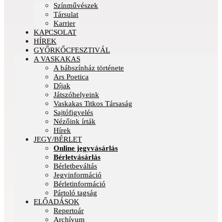
Színművészek
Társulat
Karrier
KAPCSOLAT
HÍREK
GYŐRKŐCFESZTIVÁL
A VASKAKAS
A bábszínház története
Ars Poetica
Díjak
Játszóhelyeink
Vaskakas Titkos Társaság
Sajtófigyelés
Nézőink írták
Hírek
JEGY/BÉRLET
Online jegyvásárlás
Bérletvásárlás
Bérletbeváltás
Jegyinformáció
Bérletinformáció
Pártoló tagság
ELŐADÁSOK
Repertoár
Archívum