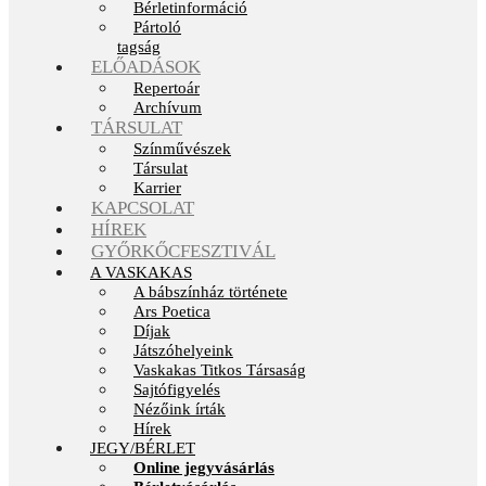
Bérletinformáció
Pártoló
tagság
ELŐADÁSOK
Repertoár
Archívum
TÁRSULAT
Színművészek
Társulat
Karrier
KAPCSOLAT
HÍREK
GYŐRKŐCFESZTIVÁL
A VASKAKAS
A bábszínház története
Ars Poetica
Díjak
Játszóhelyeink
Vaskakas Titkos Társaság
Sajtófigyelés
Nézőink írták
Hírek
JEGY/BÉRLET
Online jegyvásárlás