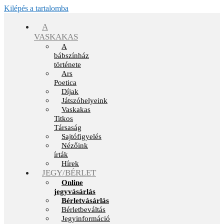
Kilépés a tartalomba
A
VASKAKAS
A
bábszínház
története
Ars
Poetica
Díjak
Játszóhelyeink
Vaskakas
Titkos
Társaság
Sajtófigyelés
Nézőink
írták
Hírek
JEGY/BÉRLET
Online
jegyvásárlás
Bérletvásárlás
Bérletbeváltás
Jegyinformáció