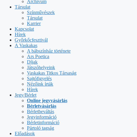
Archívum
Társulat
Színművészek
Társulat
Karrier
Kapcsolat
Hírek
Győrkőcfesztivál
A Vaskakas
A bábszínház története
Ars Poetica
Díjak
Játszóhelyeink
Vaskakas Titkos Társaság
Sajtófigyelés
Nézőink írták
Hírek
Jegy/Bérlet
Online jegyvásárlás
Bérletvásárlás
Bérletbeváltás
Jegyinformáció
Bérletinformáció
Pártoló tagság
Előadások