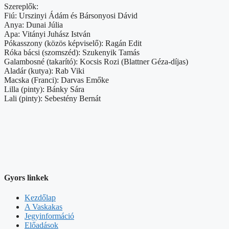
Szereplők:
Fiú: Urszinyi Ádám és Bársonyosi Dávid
Anya: Dunai Júlia
Apa: Vitányi Juhász István
Pókasszony (közös képviselő): Ragán Edit
Róka bácsi (szomszéd): Szukenyik Tamás
Galambosné (takarító): Kocsis Rozi (Blattner Géza-díjas)
Aladár (kutya): Rab Viki
Macska (Franci): Darvas Emőke
Lilla (pinty): Bánky Sára
Lali (pinty): Sebestény Bernát
Gyors linkek
Kezdőlap
A Vaskakas
Jegyinformáció
Előadások