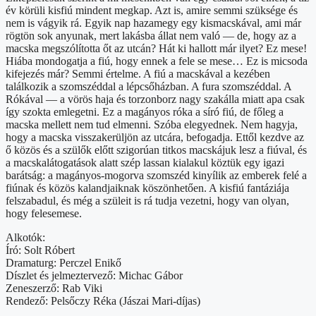
év körüli kisfiú mindent megkap. Azt is, amire semmi szüksége és
nem is vágyik rá. Egyik nap hazamegy egy kismacskával, ami már
rögtön sok anyunak, mert lakásba állat nem való — de, hogy az a
macska megszólította őt az utcán? Hát ki hallott már ilyet? Ez mese!
Hiába mondogatja a fiú, hogy ennek a fele se mese… Ez is micsoda
kifejezés már? Semmi értelme. A fiú a macskával a kezében
találkozik a szomszéddal a lépcsőházban. A fura szomszéddal. A
Rókával — a vörös haja és torzonborz nagy szakálla miatt apa csak
így szokta emlegetni. Ez a magányos róka a síró fiú, de főleg a
macska mellett nem tud elmenni. Szóba elegyednek. Nem hagyja,
hogy a macska visszakerüljön az utcára, befogadja. Ettől kezdve az
ő közös és a szülők előtt szigorúan titkos macskájuk lesz a fiúval, és
a macskalátogatások alatt szép lassan kialakul köztük egy igazi
barátság: a magányos-mogorva szomszéd kinyílik az emberek felé a
fiúnak és közös kalandjaiknak köszönhetően. A kisfiú fantáziája
felszabadul, és még a szüleit is rá tudja vezetni, hogy van olyan,
hogy felesemese.
Alkotók:
Író: Solt Róbert
Dramaturg: Perczel Enikő
Díszlet és jelmeztervező: Michac Gábor
Zeneszerző: Rab Viki
Rendező: Pelsőczy Réka (Jászai Mari-díjas)