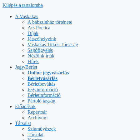
Kilépés a tartalomba
A Vaskakas
A bábszínház története
Ars Poetica
Díjak
Játszóhelyeink
Vaskakas Titkos Társaság
Sajtófigyelés
Nézőink írták
Hírek
Jegy/Bérlet
Online jegyvásárlás
Bérletvásárlás
Bérletbeváltás
Jegyinformáció
Bérletinformáció
Pártoló tagság
Előadások
Repertoár
Archívum
Társulat
Színművészek
Társulat