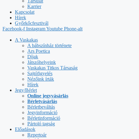
Társulat
Karrier
Kapcsolat
Hírek
Győrkőcfesztivál
Facebook-f
Instagram
Youtube
Phone-alt
A Vaskakas
A bábszínház története
Ars Poetica
Díjak
Játszóhelyeink
Vaskakas Titkos Társaság
Sajtófigyelés
Nézőink írták
Hírek
Jegy/Bérlet
Online jegyvásárlás
Bérletvásárlás
Bérletbeváltás
Jegyinformáció
Bérletinformáció
Pártoló tagság
Előadások
Repertoár