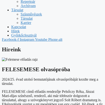
Repertoár
Archívum
Társulat
Színművészek
Társulat
Karrier
Kapcsolat
Hírek
Győrkőcfesztivál
Facebook-f
Instagram
Youtube
Phone-alt
Híreink
FELESEMESE olvasópróba
2024/25. évad utolsó bemutatójának olvasópróbáját kezdte meg a
társulat.
FELESEMESE című előadás rendezője Pelsőczy Réka, Jászai
Mari-díjas színésznő, rendező, aki már többször dolgozott a
társulattal, ahogy a szövegkönyvet jegyző Solt Róbert dramaturg is.
Elképzelésük szerint a mi mesénkben van egy család. Jól élnek, a tíz