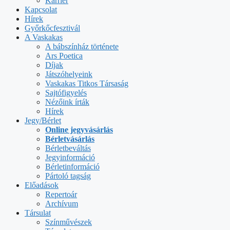
Karrier
Kapcsolat
Hírek
Győrkőcfesztivál
A Vaskakas
A bábszínház története
Ars Poetica
Díjak
Játszóhelyeink
Vaskakas Titkos Társaság
Sajtófigyelés
Nézőink írták
Hírek
Jegy/Bérlet
Online jegyvásárlás
Bérletvásárlás
Bérletbeváltás
Jegyinformáció
Bérletinformáció
Pártoló tagság
Előadások
Repertoár
Archívum
Társulat
Színművészek