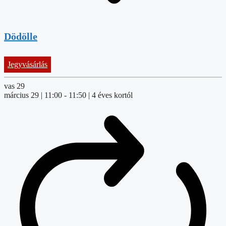
Dödölle
Jegyvásárlás
vas
29
március 29 | 11:00
-
11:50
| 4 éves kortól