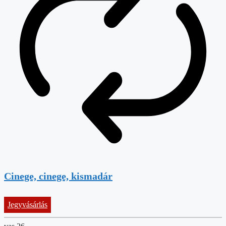
Cinege, cinege, kismadár
Jegyvásárlás