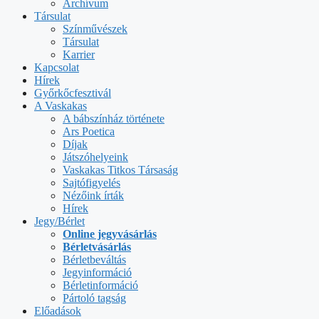
Archívum
Társulat
Színművészek
Társulat
Karrier
Kapcsolat
Hírek
Győrkőcfesztivál
A Vaskakas
A bábszínház története
Ars Poetica
Díjak
Játszóhelyeink
Vaskakas Titkos Társaság
Sajtófigyelés
Nézőink írták
Hírek
Jegy/Bérlet
Online jegyvásárlás
Bérletvásárlás
Bérletbeváltás
Jegyinformáció
Bérletinformáció
Pártoló tagság
Előadások