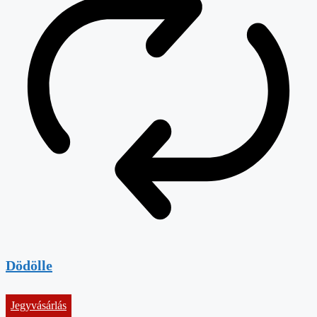
Dödölle
Jegyvásárlás