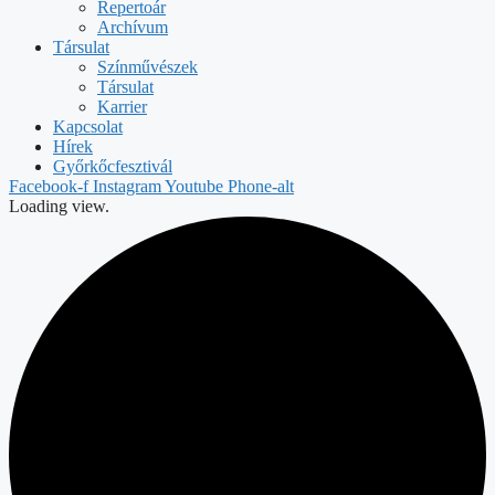
Repertoár
Archívum
Társulat
Színművészek
Társulat
Karrier
Kapcsolat
Hírek
Győrkőcfesztivál
Facebook-f
Instagram
Youtube
Phone-alt
Loading view.