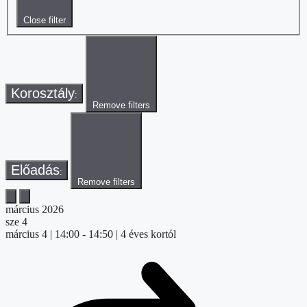
Close filter
Korosztály
:
Remove filters
Előadás
:
Remove filters
március 2026
sze
4
március 4 | 14:00
-
14:50
| 4 éves kortól