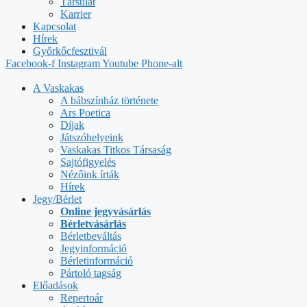
Társulat
Karrier
Kapcsolat
Hírek
Győrkőcfesztivál
Facebook-f
Instagram
Youtube
Phone-alt
A Vaskakas
A bábszínház története
Ars Poetica
Díjak
Játszóhelyeink
Vaskakas Titkos Társaság
Sajtófigyelés
Nézőink írták
Hírek
Jegy/Bérlet
Online jegyvásárlás
Bérletvásárlás
Bérletbeváltás
Jegyinformáció
Bérletinformáció
Pártoló tagság
Előadások
Repertoár