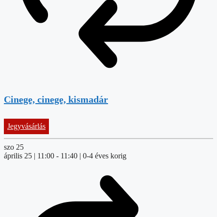
Cinege, cinege, kismadár
Jegyvásárlás
szo
25
április 25 | 11:00
-
11:40
| 0-4 éves korig