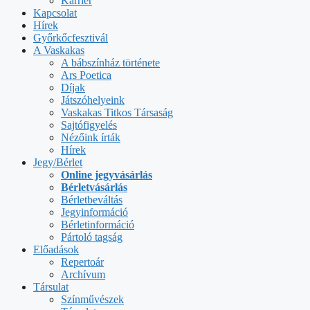
Karrier
Kapcsolat
Hírek
Győrkőcfesztivál
A Vaskakas
A bábszínház története
Ars Poetica
Díjak
Játszóhelyeink
Vaskakas Titkos Társaság
Sajtófigyelés
Nézőink írták
Hírek
Jegy/Bérlet
Online jegyvásárlás
Bérletvásárlás
Bérletbeváltás
Jegyinformáció
Bérletinformáció
Pártoló tagság
Előadások
Repertoár
Archívum
Társulat
Színművészek