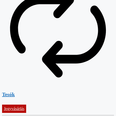
Tesók
Jegyvásárlás