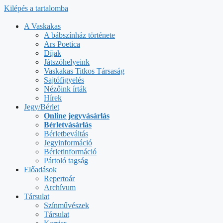
Kilépés a tartalomba
A Vaskakas
A bábszínház története
Ars Poetica
Díjak
Játszóhelyeink
Vaskakas Titkos Társaság
Sajtófigyelés
Nézőink írták
Hírek
Jegy/Bérlet
Online jegyvásárlás
Bérletvásárlás
Bérletbeváltás
Jegyinformáció
Bérletinformáció
Pártoló tagság
Előadások
Repertoár
Archívum
Társulat
Színművészek
Társulat