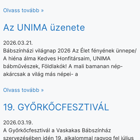
Olvass tovább »
Az UNIMA üzenete
2026.03.21.
Bábszínházi világnap 2026 Az Élet fényének ünnepe/
A hiéna álma Kedves Honfitársaim, UNIMA
bábművészek, Földlakók! A mali bamanan nép-
akárcsak a világ más népei- a
Olvass tovább »
19. GYŐRKŐCFESZTIVÁL
2026.03.19.
A Győrkőcfesztivál a Vaskakas Bábszínház
szervezésében idén 19. alkalommal ragyog fel július